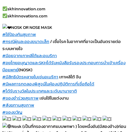
skhinnovation.com
skhinnovations.com
NOSK OR NOSE MASK
#ใช้ป้องกันสุขภาพ
#กรณีฝุ่นละอองขนาดเล็ก
/ เชื้อโรค ในอากาศที่อาจเป็นอันตรายต่อ
ระบบหายใจ
#มีอยจากเกาหลีใต้และอเมริกา
#อยไทยอนุญาตและSKHได้รับหนังสือรับรองประกอบการนำเข้าเครื่อง
มือแพทย์
(NOSK)
#มีสิทธิบัตรหลายใบเช่นอเมริกา
เกาหลีใต้ จีน
#มีผลการทดลองพิสูจน์ในห้องปฏิบัติการที่เชื่อถือได้
#ได้รับรางวัลในประเทศและระดับนานาชาติ
#ของชำร่วยสุขภาพ
เช่นใช้ในแต่งงาน
#สังฆทานสุขภาพ
#ของขวัญ
Nosk (เป็นที่กรองอากาศแบบพกพา ) โดยหนึ่งอัน(มีสองข้าง)ก่อน